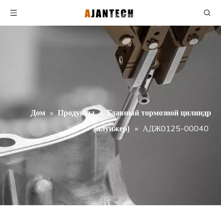
Дом
»
Продукты
»
Главный тормозной цилиндр
(плунжер)
»
АДЖ0125-00040