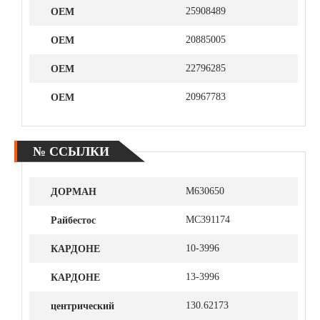
ОЕМ
25908489
ОЕМ
20885005
ОЕМ
22796285
ОЕМ
20967783
№ ССЫЛКИ
ДОРМАН
M630650
Райбестос
MC391174
КАРДОНЕ
10-3996
КАРДОНЕ
13-3996
центрический
130.62173