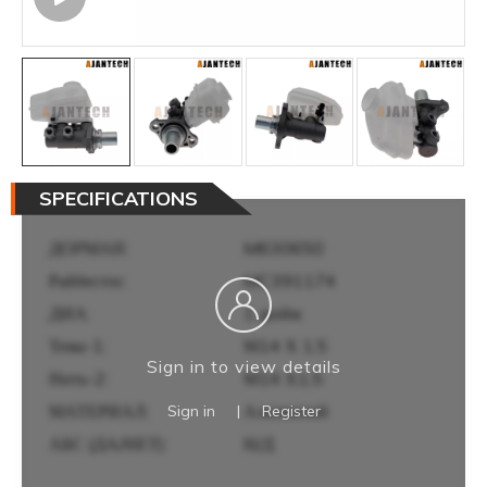
SPECIFICATIONS
ДОРМАН:
M630650
Райбестос:
MC391174
ДИА:
1 дюйм
Тема-1:
М14 Х 1,5
Sign in to view details
Нить-2:
М14 Х1,5
МАТЕРИАЛ:
Алюминий
Sign in
|
Register
АБС (ДА/НЕТ):
Н/Д