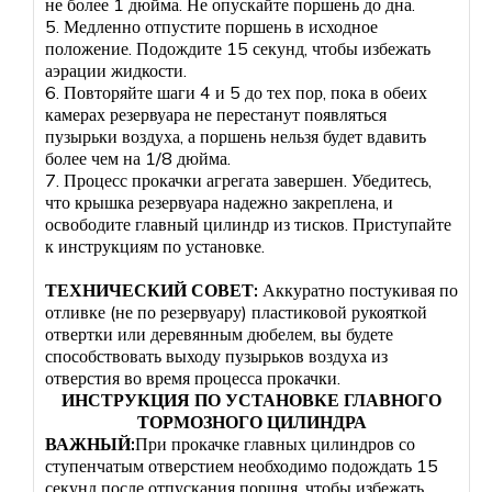
не более 1 дюйма. Не опускайте поршень до дна.
5. Медленно отпустите поршень в исходное
положение. Подождите 15 секунд, чтобы избежать
аэрации жидкости.
6. Повторяйте шаги 4 и 5 до тех пор, пока в обеих
камерах резервуара не перестанут появляться
пузырьки воздуха, а поршень нельзя будет вдавить
более чем на 1/8 дюйма.
7. Процесс прокачки агрегата завершен. Убедитесь,
что крышка резервуара надежно закреплена, и
освободите главный цилиндр из тисков. Приступайте
к инструкциям по установке.
ТЕХНИЧЕСКИЙ СОВЕТ:
Аккуратно постукивая по
отливке (не по резервуару) пластиковой рукояткой
отвертки или деревянным дюбелем, вы будете
способствовать выходу пузырьков воздуха из
отверстия во время процесса прокачки.
ИНСТРУКЦИЯ ПО УСТАНОВКЕ ГЛАВНОГО
ТОРМОЗНОГО ЦИЛИНДРА
ВАЖНЫЙ:
При прокачке главных цилиндров со
ступенчатым отверстием необходимо подождать 15
секунд после отпускания поршня, чтобы избежать