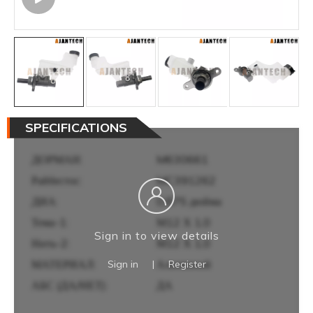
SPECIFICATIONS
ДОРМАН:
M630661
Райбестос:
MC391262
ДИА:
0,875 дюйма
Тема-1:
М12 Х 1,0
Sign in to view details
Нить-2:
М12 Х 1,0
МАТЕРИАЛ:
Алюминий
Sign in
|
Register
АБС (ДА/НЕТ):
ДА