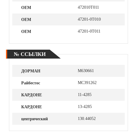
ОЕМ
472010T011
ОЕМ
47201-0Т010
ОЕМ
47201-0T011
№ ССЫЛКИ
ДОРМАН
M630661
Райбестос
MC391262
КАРДОНЕ
11-4285
КАРДОНЕ
13-4285
центрический
130.44052