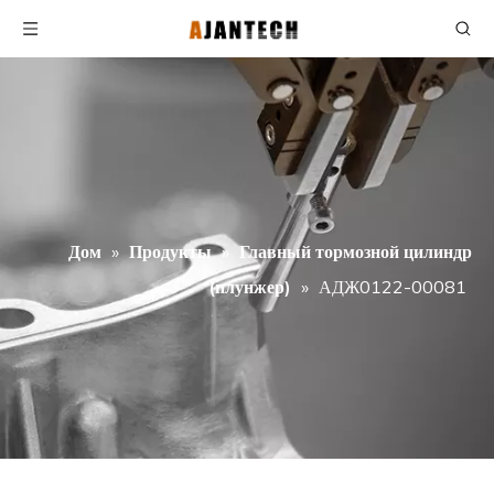
Дом
»
Продукты
»
Главный тормозной цилиндр
(плунжер)
»
АДЖ0122-00081